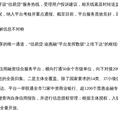
开设“信易贷”服务热线，受理用户投诉建议，相关线索及时转送
，纳入平台考核并重点通报。截至目前，平台服务质效良好，回访
解信息不对称
享的唯一通道，
“信易贷·渝惠融”平台发挥数据“上传下达”的枢
用融资综合服务平台，横向打通
50余个市级单位，向下对接2
的全面归集。二是主体全覆盖。除了国家要求的14类、37小
达。平台一举联通全市72家中资商业银行、超1200个普惠金融专
键查询自身信用报告，并进行信息授权管理；根据主体授权，入
费全量开放。